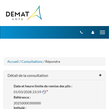
Aller
Aller
Tog
au
au
menu
nav
contenu
Accueil
/
Consultations
/ Répondre
Détail de la consultation
Date et heure limite de remise des plis :
01/03/2028 23:59
Référence :
20250000300000
Intitulé :