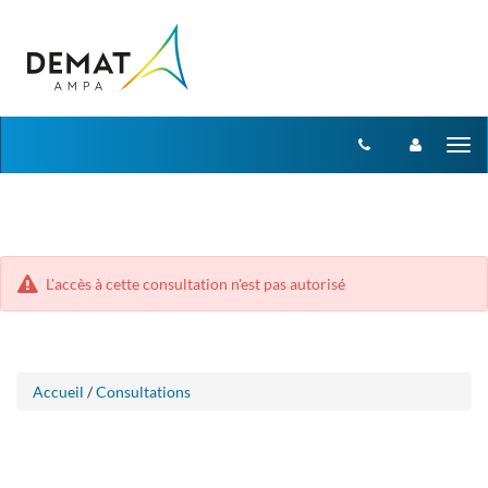
Aller
Aller
Tog
au
au
menu
nav
contenu
L'accès à cette consultation n'est pas autorisé
Accueil
/
Consultations