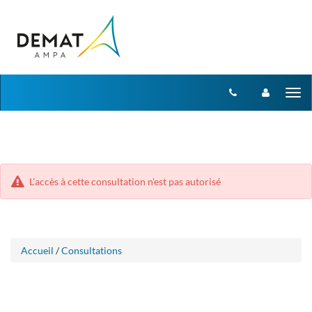
Aller
Aller
Tog
au
au
menu
nav
contenu
L'accès à cette consultation n'est pas autorisé
Accueil
/
Consultations