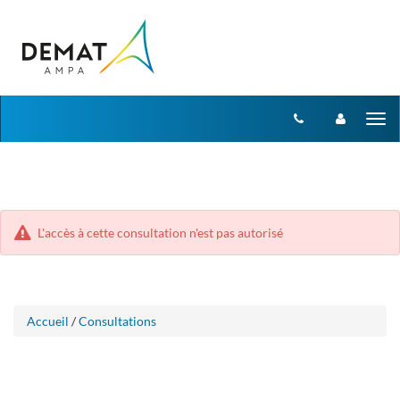
Aller
Aller
Tog
au
au
menu
nav
contenu
L'accès à cette consultation n'est pas autorisé
Accueil
/
Consultations