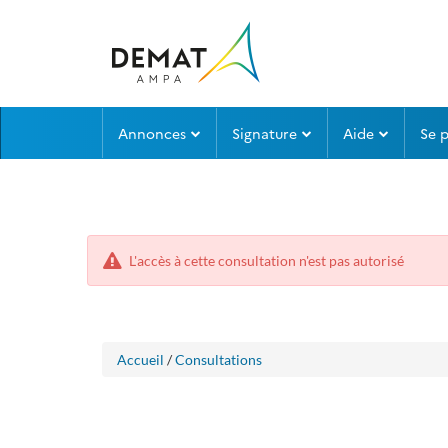
Aller
Aller
Annonces
Signature
Aide
Se 
au
au
menu
contenu
L'accès à cette consultation n'est pas autorisé
Accueil
/
Consultations