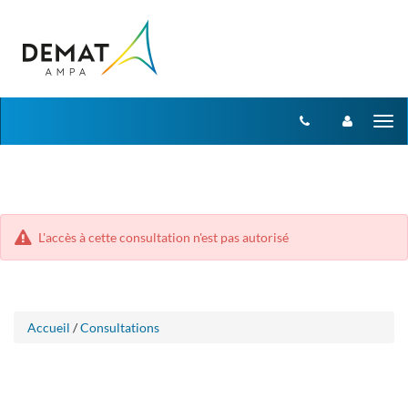
Aller
Aller
Tog
au
au
menu
nav
contenu
L'accès à cette consultation n'est pas autorisé
Accueil
/
Consultations