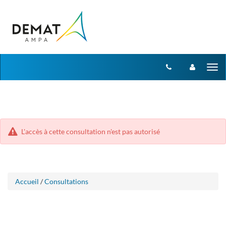
Aller
Aller
Tog
au
au
menu
nav
contenu
L'accès à cette consultation n'est pas autorisé
Accueil
/
Consultations